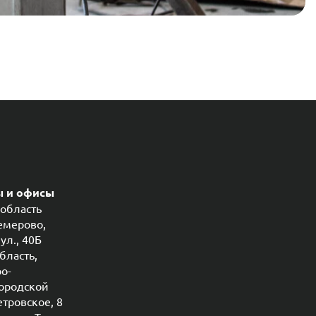
ы и офисы
область
Кемерово,
ул., 40Б
бласть,
ро-
ородской
етровское, 8