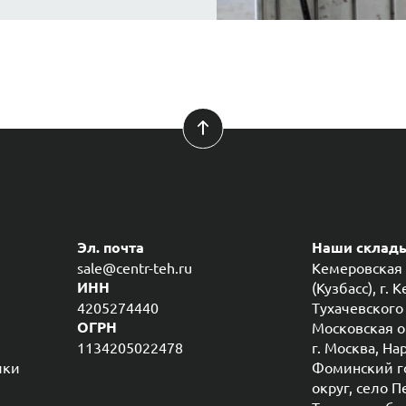
Эл. почта
Наши склад
sale@centr-teh.ru
Кемеровская 
(Кузбасс), г. 
ИНН
4205274440
Тухачевского 
Московская о
ОГРН
1134205022478
г. Москва, На
ики
Фоминский г
округ, село П