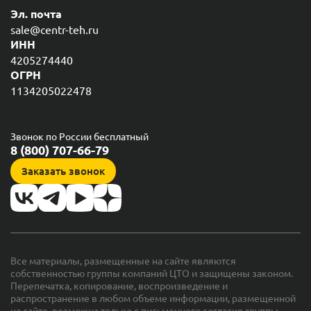
Эл. почта
sale@centr-teh.ru
ИНН
4205274440
ОГРН
1134205022478
Звонок по России бесплатный
8 (800) 707-66-79
Заказать звонок
Все материалы, размещенные на сайте являются
собственностью группы компаний ЦТО и защищены законом.
Перепечатка, копирование, воспроизведение и
распространение в любом объеме информации, размещенной
на сайте, возможна только с письменного согласия группы