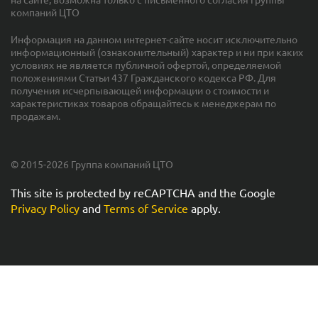
компаний ЦТО
Информация на данном интернет-сайте носит исключительно
информационный (ознакомительный) характер и ни при каких
условиях не является публичной офертой, определяемой
положениями Статьи 437 Гражданского кодекса РФ. Для
получения исчерпывающей информации о стоимости и
характеристиках товаров обращайтесь к менеджерам по
продажам.
© 2015-2026 Группа компаний ЦТО
This site is protected by reCAPTCHA and the Google
Privacy Policy
and
Terms of Service
apply.