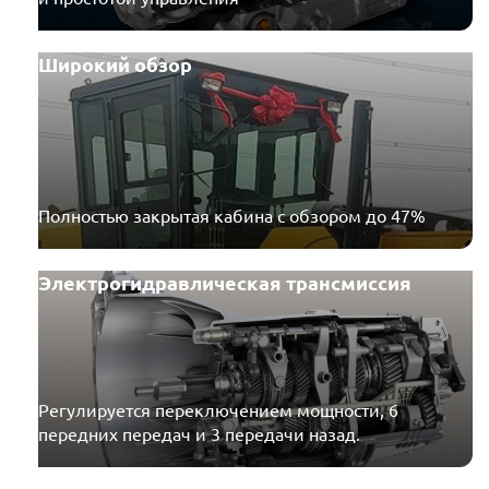
Трансмиссия электрогидравлического типа 6WG180 с
технологией ZF обеспечивает удобное переключение
между 6 передними и 3 задними скоростями всего
Широкий обзор
одним рычагом. Гидравлический и механический
барабанные тормоза с разжимными колодками
установлены в качестве рабочего и стояночного.
В стандартной комплектации ZAUBERG GR-220C
предусмотрен отвал длиной 4320 мм, кирковщик и
Полностью закрытая кабина с обзором до 47%
рыхлитель. Глубина грейдирования — до 535 мм,
подъем отвала над уровнем грунта — до 410 мм с
возможным углом наклона до 90°, углом резания от
Электрогидравлическая трансмиссия
29° до 77°, боковым смещением до 815 мм в обе
стороны.
Основные габариты техники: (ДхШхВ):
8950х2600х3420 мм, вес —15,8 т. Колесная база: 6100
мм, ширина колеи: 2120 мм. Установлены шины 17,5-
Регулируется переключением мощности, 6
25-12PR (возможна замена на 13,00-24-12PR).
передних передач и 3 передачи назад.
Максимальная скорость при движении вперед —52, 7
км/ч, назад — 33,5 км/ч.