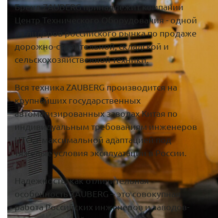
Бренд ZAUBERG принадлежит компании
Центр Технического Оборудования - одной
из лидеров российского рынка по продаже
дорожно-строительной, складской и
сельскохозяйственной техники.
Вся техника ZAUBERG производится на
крупнейших государственных
автоматизированных заводах Китая по
индивидуальным требованиям инженеров
ЦТО, с максимальной адаптацией под
тяжелые условия эксплуатации в России.
Надежность, как отличительная
особенность ZAUBERG – это совокупная
работа Российских инженеров и заводов-