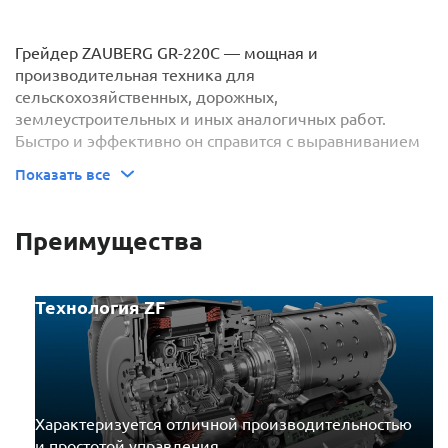
Грейдер ZAUBERG GR-220C — мощная и
производительная техника для
сельскохозяйственных, дорожных,
землеустроительных и иных аналогичных работ.
Быстро и эффективно он справится с выравниванием
поверхности участка, очисткой территории от снега,
Показать все
природного мусора, невысокой растительности,
обломков зданий и сооружений после демонтажа,
распределением грунта, песка, щебня и иных сыпучих
Преимущества
материалов, обустройством насыпей, выемкой
небольших объемов почвы.
Технология ZF
Двигатель грейдера — надежный и
производительный агрегат бренда Cummings с
номинальной мощностью 160 кВт / 217 л.с. Он
отличается долговечностью, высоким КПД и
экономичным расходом горючего. Объем топливного
бака — 370 л.
Характеризуется отличной производительностью
и простотой управления