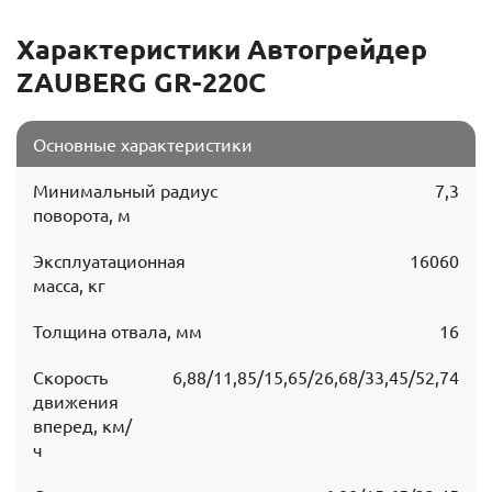
Для комфорта оператора кабина обеспечена
Характеристики Автогрейдер
кондиционером. Широкий обзор на 47%
ZAUBERG GR-220C
обеспечивает удобство и безопасность манипуляций.
Предусмотрены также такие опции как
автоматическое выравнивающее устройство и система
Основные характеристики
защиты кабины от опрокидывания ROPS Frame.
Минимальный радиус
7,3
На грейдер ZAUBERG GR-220C предусмотрена гарантия
поворота, м
производителя 12 месяцев или 2000 моточасов
эксплуатации. Проходить плановое ТО можно
Эксплуатационная
16060
самостоятельно, в сервисных центрах бренда или
масса, кг
через вызов выездных бригад. Комплектующие и
запчасти всегда в наличии на российских складах
Толщина отвала, мм
16
ZAUBERG.
Скорость
6,88/11,85/15,65/26,68/33,45/52,74
движения
вперед, км/
ч