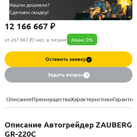
Нашли дешевле?
Сделаем скидку!
12 166 667 ₽
от 267 667 ₽/ мес. в лизинг
Аванс 0%
Оставить заявку
Задать вопрос
Описание
Преимущества
Характеристики
Гарантия
Описание Автогрейдер ZAUBERG
GR-220C