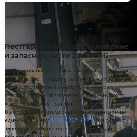
Постгарантийное обслуживание
и запасные части ZAUBERG
Авторизованные сервисы ZAUBERG
осуществляют продажу оригинальных запасных
частей, поставляемых напрямую с завода-
изготовителя и обеспечивают полный спектр
услуг по ремонту техники.
Вы можете связаться с сервисным центром по
единому номеру
8 (800) 707-66-79
или оставить
заявку напрямую в сервисный центр для
получения обратной связи: