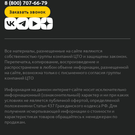
8 (800) 707-66-79
Заказать звонок
Все материалы, размещенные на сайте являются
собственностью группы компаний ЦТО и защищены законом.
Перепечатка, копирование, воспроизведение и
распространение в любом объеме информации, размещенной
на сайте, возможна только с письменного согласия группы
компаний ЦТО
Информация на данном интернет-сайте носит исключительно
информационный (ознакомительный) характер и ни при каких
условиях не является публичной офертой, определяемой
положениями Статьи 437 Гражданского кодекса РФ. Для
получения исчерпывающей информации о стоимости и
характеристиках товаров обращайтесь к менеджерам по
продажам.