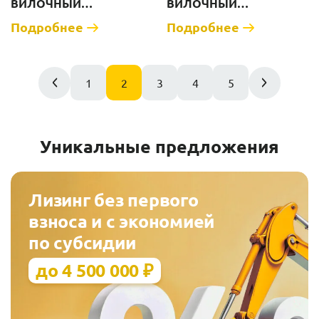
ВИЛОЧНЫЙ
ВИЛОЧНЫЙ
ПОГРУЗЧИК ZAUBERG
ПОГРУЗЧИК ZAUBERG
Подробнее
Подробнее
EN15 [Г/П 1500 КГ]
GB15 [Г/П 1500 КГ]
1
2
3
4
5
Уникальные предложения
Лизинг без первого
взноса и с экономией
по субсидии
до 4 500 000 ₽